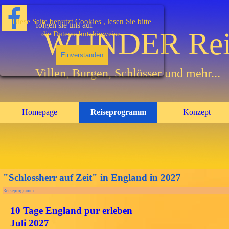
Direkt zum Seiteninhalt
Diese Seite benutzt Cookies , lesen Sie bitte
folgen sie uns auf
WUNDER Rei
die Datenschutzhinweise.
Einverstanden
Villen, Burgen, Schlösser und mehr...
Homepage
Reiseprogramm
Konzept
▼
Animated
text
"Schlossherr auf Zeit" in England in 2027
Reiseprogramm
10 Tage England pur erleben
Juli 2027