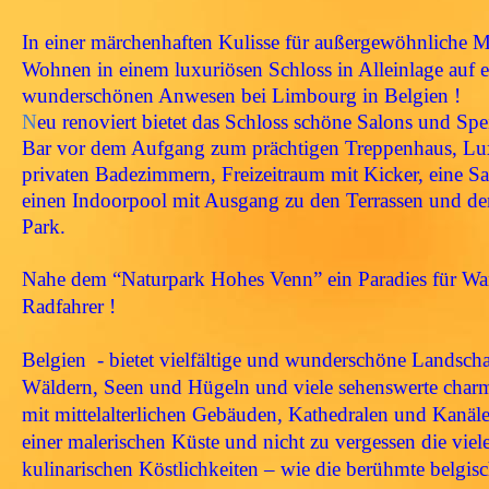
In einer
märchenhaften Kulisse
für
außergewöhnliche M
Wohnen in einem luxuriösen Schloss in Alleinlage auf
wunderschönen Anwesen bei Limbourg in Belgien !
N
eu renoviert bietet das Schloss schöne Salons und Spe
Bar vor dem Aufgang zum prächtigen Treppenhaus, Lux
privaten Badezimmern, Freizeitraum mit Kicker, eine S
einen Indoorpool mit Ausgang zu den Terrassen und de
Park.
Nahe dem “
Naturpark Hohes Venn” ei
n Paradies für
Wa
Radfahrer !
Belgien
- bietet vielfältige und wunderschöne Landsch
Wäldern, Seen und Hügeln und viele sehenswerte charm
mit mittelalterlichen Gebäuden, Kathedralen und Kanäle
einer malerischen Küste und nicht zu vergessen die viel
kulinarischen Köstlichkeiten – wie die berühmte belgis