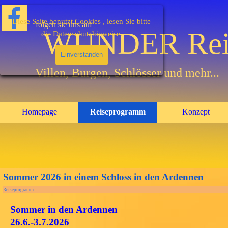
Direkt zum Seiteninhalt
Diese Seite benutzt Cookies , lesen Sie bitte
folgen sie uns auf
WUNDER Rei
die Datenschutzhinweise.
Einverstanden
Villen, Burgen, Schlösser und mehr...
Homepage
Reiseprogramm
Konzept
▼
Animated
text
Sommer 2026 in einem Schloss in den Ardennen
Reiseprogramm
Sommer in den Ardennen
26.6.-3.7.2026